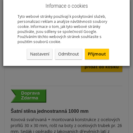
Přidat recenzi:
Informace o cookies
Kód: A47V
Tyto webové stránky používají k poskytování služeb,
Dostupnost:
na dotaz
personalizaci reklam a analýze návštěvnosti soubory
cookie. Informace o tom, jak tyto webové stránky
používáte, jsou sdíleny se společností Google.
Množství:
ks
Používáním těchto webových stránek souhlasíte s
použitím souborů cookie.
Cena s DPH:
6 489,23 Kč
/ ks
5 363,00 Kč
/ ks
Nastavení
Odmítnout
Přijmout
přidat do košíku
Šatní stěna jednostranná 1000 mm
Kovová svařovaná + montovaná konstrukce z ocelových
profilů 30 x 30 mm, rošt na boty z ocelových trubek pr. 26
mm. Sedák i opěradlo z lakovaných dřevěných latí z