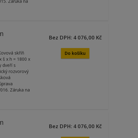
15. Záruka na
cm
Bez DPH: 4 076,00 Kč
Kovová skříň
Do košíku
 š x h = 1800 x
 dveří s
rický rozvorový
ýšková
 úprava
7016. Záruka na
cm
Bez DPH: 4 076,00 Kč