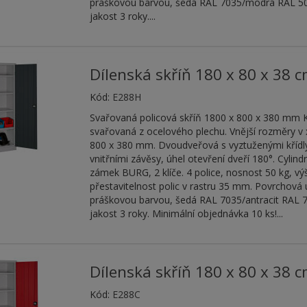
práškovou barvou, šedá RAL 7035/modrá RAL 50
jakost 3 roky....
Dílenská skříň 180 x 80 x 38 
Kód:
E288H
Svařovaná policová skříň 1800 x 800 x 380 mm 
svařovaná z ocelového plechu. Vnější rozměry v x
800 x 380 mm. Dvoudveřová s vyztuženými křídly
vnitřními závěsy, úhel otevření dveří 180°. Cylind
zámek BURG, 2 klíče. 4 police, nosnost 50 kg, v
přestavitelnost polic v rastru 35 mm. Povrchová
práškovou barvou, šedá RAL 7035/antracit RAL 
jakost 3 roky. Minimální objednávka 10 ks!...
Dílenská skříň 180 x 80 x 38 
Kód:
E288C