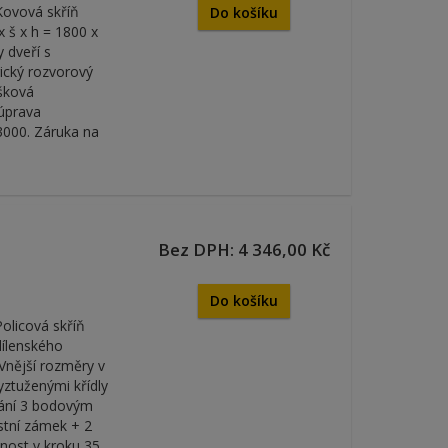
Kovová skříň
Do košíku
 š x h = 1800 x
 dveří s
rický rozvorový
ýšková
 úprava
3000. Záruka na
Bez DPH: 4 346,00 Kč
Do košíku
olicová skříň
dílenského
 Vnější rozměry v
yztuženými křídly
írání 3 bodovým
tní zámek + 2
lnost v kroku 35