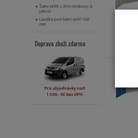
Šatní skříň s 30-ti miniboxy, II.
jakost
Lavička pod šatní skříň 500
mm
Doprava zboží zdarma
Pro objednávky nad
1 500,- Kč bez DPH.