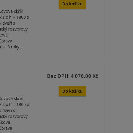
Do košíku
Kovová skříň
 š x h = 1800 x
 dveří s
rický rozvorový
šková
 úprava
t 3 roky....
Bez DPH: 4 076,00 Kč
Do košíku
Kovová skříň
 š x h = 1800 x
 dveří s
rický rozvorový
ýšková
 úprava