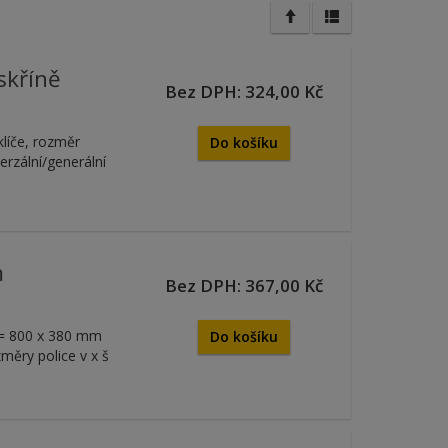
skříně
Bez DPH: 324,00 Kč
klíče, rozměr
Do košíku
rzální/generální
m
Bez DPH: 367,00 Kč
h = 800 x 380 mm
Do košíku
ěry police v x š
.