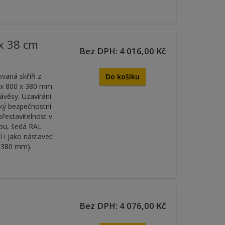
 x 38 cm
Bez DPH: 4 016,00 Kč
vaná skříň z
Do košíku
0 x 800 x 380 mm.
ávěsy. Uzavírání
ký bezpečnostní
přestavitelnost v
ou, šedá RAL
í i jako nástavec
x 380 mm).
Bez DPH: 4 076,00 Kč