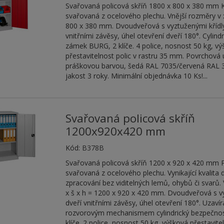
Svařovaná policová skříň 1800 x 800 x 380 mm 
svařovaná z ocelového plechu. Vnější rozměry v x
800 x 380 mm. Dvoudveřová s vyztuženými křídly
vnitřními závěsy, úhel otevření dveří 180°. Cylind
zámek BURG, 2 klíče. 4 police, nosnost 50 kg, v
přestavitelnost polic v rastru 35 mm. Povrchová
práškovou barvou, šedá RAL 7035/červená RAL 
jakost 3 roky. Minimální objednávka 10 Ks!...
Svařovaná policová skříň
1200x920x420 mm
Kód:
B378B
Svařovaná policová skříň 1200 x 920 x 420 mm P
svařovaná z ocelového plechu. Vynikající kvalita 
zpracování bez viditelných lemů, ohybů či svarů.
x š x h = 1200 x 920 x 420 mm. Dvoudveřová s v
dveří vnitřními závěsy, úhel otevření 180°. Uzav
rozvorovým mechanismem cylindrický bezpečnos
klíče. 2 police, nosnost 50 kg, výšková přestavite