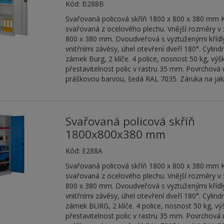
Kód:
B288B
Svařovaná policová skříň 1800 x 800 x 380 mm 
svařovaná z ocelového plechu. Vnější rozměry v x
800 x 380 mm. Dvoudveřová s vyztuženými křídly
vnitřními závěsy, úhel otevření dveří 180°. Cylind
zámek Burg, 2 klíče. 4 police, nosnost 50 kg, vý
přestavitelnost polic v rastru 35 mm. Povrchová
práškovou barvou, šedá RAL 7035. Záruka na jakos
Svařovaná policová skříň
1800x800x380 mm
Kód:
E288A
Svařovaná policová skříň 1800 x 800 x 380 mm 
svařovaná z ocelového plechu. Vnější rozměry v x
800 x 380 mm. Dvoudveřová s vyztuženými křídly
vnitřními závěsy, úhel otevření dveří 180°. Cylind
zámek BURG, 2 klíče. 4 police, nosnost 50 kg, v
přestavitelnost polic v rastru 35 mm. Povrchová