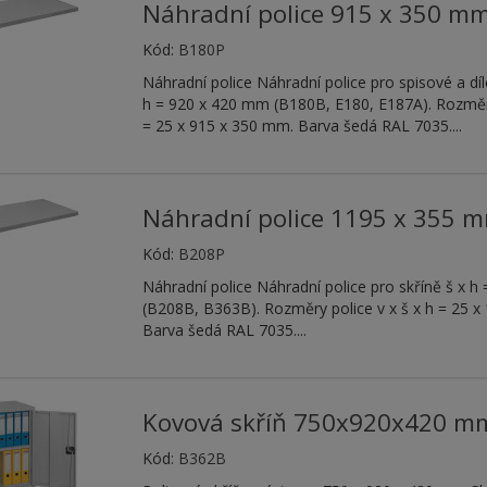
Náhradní police 915 x 350 m
Kód:
B180P
Náhradní police Náhradní police pro spisové a díl
h = 920 x 420 mm (B180B, E180, E187A). Rozměry
= 25 x 915 x 350 mm. Barva šedá RAL 7035....
Náhradní police 1195 x 355 
Kód:
B208P
Náhradní police Náhradní police pro skříně š x 
(B208B, B363B). Rozměry police v x š x h = 25 
Barva šedá RAL 7035....
Kovová skříň 750x920x420 m
Kód:
B362B