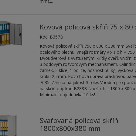
mm)....
Kovová policová skříň 75 x 80
Kód:
B357B
Kovová policová skříň 750 x 800 x 380 mm Svařo
ocelového plechu. Vnější rozměry v x š x h = 75
Dvoudveřová s vyztuženými křídly dveří, vnitřní z
3 bodovým rozvorovým mechanismem. Cylindric
zámek, 2 klíče, 1 police, nosnost 50 kg, výšková 
kroku 25 mm. Povrchová úprava práškovou barv
7035. Záruka na jakost 3 roky. Vhodná pro použit
na skříň obj. kód B288B (v x š x h = 1800 x 800 
Minimální objednávka 10 ks!...
Svařovaná policová skříň
1800x800x380 mm