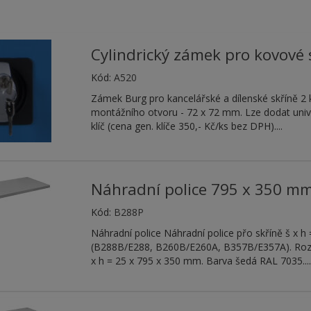
Cylindrický zámek pro kovové 
Kód:
A520
Zámek Burg pro kancelářské a dílenské skříně 2 
montážního otvoru - 72 x 72 mm. Lze dodat unive
klíč (cena gen. klíče 350,- Kč/ks bez DPH)....
Náhradní police 795 x 350 m
Kód:
B288P
Náhradní police Náhradní police přo skříně š x 
(B288B/E288, B260B/E260A, B357B/E357A). Rozm
x h = 25 x 795 x 350 mm. Barva šedá RAL 7035...