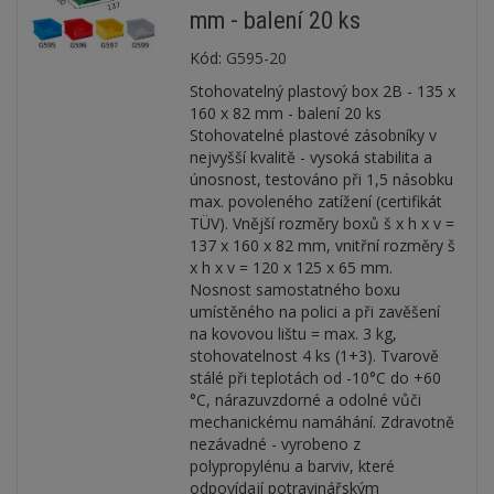
mm - balení 20 ks
Kód:
G595-20
Stohovatelný plastový box 2B - 135 x
160 x 82 mm - balení 20 ks
Stohovatelné plastové zásobníky v
nejvyšší kvalitě - vysoká stabilita a
únosnost, testováno při 1,5 násobku
max. povoleného zatížení (certifikát
TÜV). Vnější rozměry boxů š x h x v =
137 x 160 x 82 mm, vnitřní rozměry š
x h x v = 120 x 125 x 65 mm.
Nosnost samostatného boxu
umístěného na polici a při zavěšení
na kovovou lištu = max. 3 kg,
stohovatelnost 4 ks (1+3). Tvarově
stálé při teplotách od -10°C do +60
°C, nárazuvzdorné a odolné vůči
mechanickému namáhání. Zdravotně
nezávadné - vyrobeno z
polypropylénu a barviv, které
odpovídají potravinářským