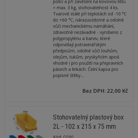
polici a při zavěšení na kovovou lištu
= max. 3 kg, stohovatelnost 4 ks.
Tvarově stálé při teplotách od -10 °C
do +60 °C, nárazuvzdorné a odolné
vůči mechanickému namáhání,
zdravotně nezávadné - vyrobeno z
polypropylénu a barviv, které
odpovídají potravinářským
předpisům, odolné vůči louhům,
olejům, tukům, pryskyřicím apod.
vhodné i pro použití na přepravních
pásech a linkách. Čelní kapsa pro
popisné štítky....
Bez DPH: 22,00 Kč
Stohovatelný plastový box
2L - 102 x 215 x 75 mm
Kód:
G590