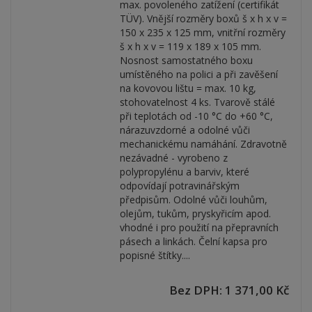
max. povoleného zatížení (certifikát
TÜV). Vnější rozměry boxů š x h x v =
150 x 235 x 125 mm, vnitřní rozměry
š x h x v = 119 x 189 x 105 mm.
Nosnost samostatného boxu
umístěného na polici a při zavěšení
na kovovou lištu = max. 10 kg,
stohovatelnost 4 ks. Tvarově stálé
při teplotách od -10 °C do +60 °C,
nárazuvzdorné a odolné vůči
mechanickému namáhání. Zdravotně
nezávadné - vyrobeno z
polypropylénu a barviv, které
odpovídají potravinářským
předpisům. Odolné vůči louhům,
olejům, tukům, pryskyřicím apod.
vhodné i pro použití na přepravních
pásech a linkách. Čelní kapsa pro
popisné štítky....
Bez DPH: 1 371,00 Kč