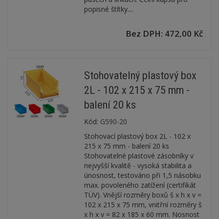
popisné štítky....
Bez DPH: 472,00 Kč
Stohovatelný plastový box
2L - 102 x 215 x 75 mm -
balení 20 ks
Kód:
G590-20
Stohovací plastový box 2L - 102 x
215 x 75 mm - balení 20 ks
Stohovatelné plastové zásobníky v
nejvyšší kvalitě - vysoká stabilita a
únosnost, testováno při 1,5 násobku
max. povoleného zatížení (certifikát
TÜV). Vnější rozměry boxů š x h x v =
102 x 215 x 75 mm, vnitřní rozměry š
x h x v = 82 x 185 x 60 mm. Nosnost