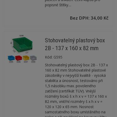
popisné štítky....
Bez DPH: 34,00 Kč
Stohovatelný plastový box
2B - 137 x 160 x 82 mm
Kód:
G595
Stohovatelný plastový box 2B - 137 x
160 x 82 mm Stohovatelné plastové
zásobníky v nejvyšší kvalitě - vysoká
stabilita a únosnost, testováno při
1,5 násobku max. povoleného
zatížení (certifikát TÜV). Vnější
rozměry boxů š x h x v = 137 x 160 x
82 mm, vnitřní rozměry š x h x v =
120 x 120 x 65 mm. Nosnost
samostatného boxu umístěného na