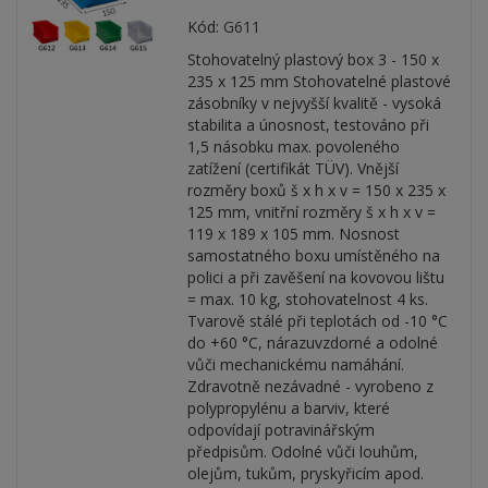
Kód:
G611
Stohovatelný plastový box 3 - 150 x
235 x 125 mm Stohovatelné plastové
zásobníky v nejvyšší kvalitě - vysoká
stabilita a únosnost, testováno při
1,5 násobku max. povoleného
zatížení (certifikát TÜV). Vnější
rozměry boxů š x h x v = 150 x 235 x
125 mm, vnitřní rozměry š x h x v =
119 x 189 x 105 mm. Nosnost
samostatného boxu umístěného na
polici a při zavěšení na kovovou lištu
= max. 10 kg, stohovatelnost 4 ks.
Tvarově stálé při teplotách od -10 °C
do +60 °C, nárazuvzdorné a odolné
vůči mechanickému namáhání.
Zdravotně nezávadné - vyrobeno z
polypropylénu a barviv, které
odpovídají potravinářským
předpisům. Odolné vůči louhům,
olejům, tukům, pryskyřicím apod.