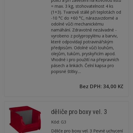
polici a při zavěšení na kovovou lištu
= max. 3 kg, stohovatelnost 4 ks
(1+3). Tvarově stálé při teplotách od
-10 °C do +60 °C, nárazuvzdorné a
odolné vůči mechanickému
namáhání. Zdravotně nezávadné -
vyrobeno z polypropylénu a barviv,
které odpovídají potravinářským
předpisům. Odolné vůči louhům,
olejům, tukům, pryskyřicím apod.
Vhodné i pro použití na přepravních
pásech a linkách. Čelní kapsa pro
popisné štítky....
Bez DPH: 34,00 Kč
děliče pro boxy vel. 3
Kód:
G3
Děliče pro boxy vel. 3 Pevné uchycení