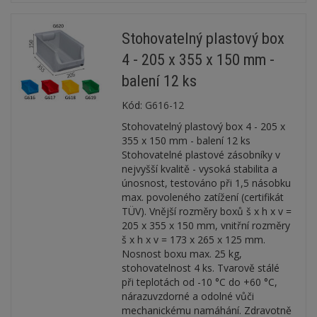
Stohovatelný plastový box
4 - 205 x 355 x 150 mm -
balení 12 ks
Kód:
G616-12
Stohovatelný plastový box 4 - 205 x
355 x 150 mm - balení 12 ks
Stohovatelné plastové zásobníky v
nejvyšší kvalitě - vysoká stabilita a
únosnost, testováno při 1,5 násobku
max. povoleného zatížení (certifikát
TÜV). Vnější rozměry boxů š x h x v =
205 x 355 x 150 mm, vnitřní rozměry
š x h x v = 173 x 265 x 125 mm.
Nosnost boxu max. 25 kg,
stohovatelnost 4 ks. Tvarově stálé
při teplotách od -10 °C do +60 °C,
nárazuvzdorné a odolné vůči
mechanickému namáhání. Zdravotně