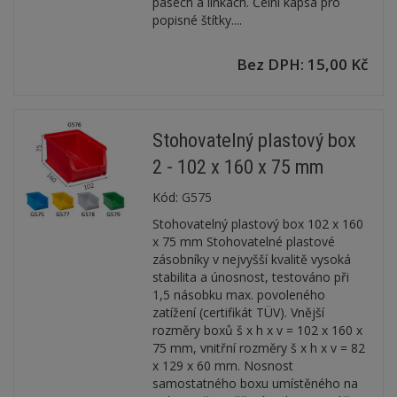
pásech a linkách. Čelní kapsa pro
popisné štítky....
Bez DPH: 15,00 Kč
Stohovatelný plastový box
2 - 102 x 160 x 75 mm
Kód:
G575
Stohovatelný plastový box 102 x 160
x 75 mm Stohovatelné plastové
zásobníky v nejvyšší kvalitě vysoká
stabilita a únosnost, testováno při
1,5 násobku max. povoleného
zatížení (certifikát TÜV). Vnější
rozměry boxů š x h x v = 102 x 160 x
75 mm, vnitřní rozměry š x h x v = 82
x 129 x 60 mm. Nosnost
samostatného boxu umístěného na