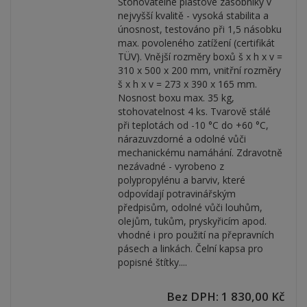
Stohovatelné plastové zásobníky v
nejvyšší kvalitě - vysoká stabilita a
únosnost, testováno při 1,5 násobku
max. povoleného zatížení (certifikát
TÜV). Vnější rozměry boxů š x h x v =
310 x 500 x 200 mm, vnitřní rozměry
š x h x v = 273 x 390 x 165 mm.
Nosnost boxu max. 35 kg,
stohovatelnost 4 ks. Tvarově stálé
při teplotách od -10 °C do +60 °C,
nárazuvzdorné a odolné vůči
mechanickému namáhání. Zdravotně
nezávadné - vyrobeno z
polypropylénu a barviv, které
odpovídají potravinářským
předpisům, odolné vůči louhům,
olejům, tukům, pryskyřicím apod.
vhodné i pro použití na přepravních
pásech a linkách. Čelní kapsa pro
popisné štítky....
Bez DPH: 1 830,00 Kč