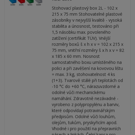
Stohovací plastový box 2L - 102 x
215 x 75 mm Stohovatelné plastové
zásobníky v nejvyšší kvalitě - vysoká
stabilita a únosnost, testováno při
1,5 násobku max. povoleného
zatížení (certifikát TÜV). Vnější
rozměry boxů š x h x v = 102 x 215 x
75 mm, vnitřní rozměry š x h x v = 82
x 185 x 60 mm. Nosnost
samostatného boxu umístěného na
polici a při zavěšení na kovovou lištu
= max. 3 kg, stohovatelnost 4 ks
(1+3). Tvarově stálé při teplotách od
-10 °C do +60 °C, nárazuvzdorné a
odolné vůči mechanickému
namáhání. Zdravotně nezávadné -
vyrobeno z polypropylénu a barviv,
které odpovídají potravinářským
předpisům. Odolné vůči louhům,
olejům, tukům, pryskyřicím apod.
Vhodné i pro použití na přepravních
pásech a linkách. Čelní kapsa pro