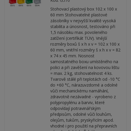
Kód:
G570
Stohovací plastový box 102 x 100 x
60 mm Stohovatelné plastové
zásobníky v nejvyšší kvalitě vysoká
stabilita a únosnost, testováno při
1,5 násobku max. povoleného
zatížení (certifikát TÜV). Vnější
rozměry boxů š x h x v = 102 x 100 x
60 mm, vnitřní rozměry š x h x v = 82
x 74 x 45 mm. Nosnost
samostatného boxu umístěného na
polici a při zavěšení na kovovou lištu
= max. 2 kg, stohovatelnost 4 ks.
Tvarově stálé při teplotách od -10 °C
do +60 °C, nárazuvzdorné a odolné
vůči mechanickému namáhání,
zdravotně nezávadné - vyrobeno z
polypropylénu a barviv, které
odpovídají potravinářským
předpisům, odolné vůči louhům,
olejům, tukům, pryskyřicím apod.
vhodné i pro použití na přepravních