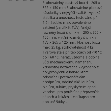
Stohovatelný plastový box 4 - 205 x
355 x 150 mm Stohovatelné plastové
zásobníky v nejvyšší kvalitě - vysoká
stabilita a únosnost, testováno při
1,5 násobku max. povoleného
zatížení (certifikát TÜV). Vnější
rozměry boxů š x h x v = 205 x 355 x
150 mm, vnitřní rozměry š x h x v =
173 x 265 x 125 mm. Nosnost boxu
max. 25 kg, stohovatelnost 4 ks.
Tvarově stálé při teplotách od -10 °C
do +60 °C, nárazuvzdorné a odolné
vůči mechanickému namáhání.
Zdravotně nezávadné - vyrobeno z
polypropylénu a barviv, které
odpovídají potravinářským
předpisům, odolné vůči louhům,
olejům, tukům, pryskyřicím apod.
Vhodné i pro použití na přepravních
pásech a linkách. Čelní kapsa pro
popisné štítky....