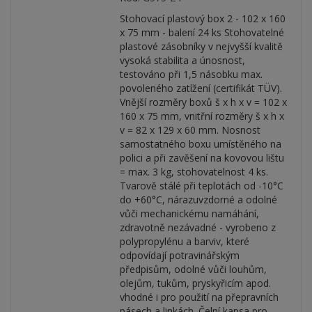
Stohovací plastový box 2 - 102 x 160
x 75 mm - balení 24 ks Stohovatelné
plastové zásobníky v nejvyšší kvalitě
vysoká stabilita a únosnost,
testováno při 1,5 násobku max.
povoleného zatížení (certifikát TÜV).
Vnější rozměry boxů š x h x v = 102 x
160 x 75 mm, vnitřní rozměry š x h x
v = 82 x 129 x 60 mm. Nosnost
samostatného boxu umístěného na
polici a při zavěšení na kovovou lištu
= max. 3 kg, stohovatelnost 4 ks.
Tvarově stálé při teplotách od -10°C
do +60°C, nárazuvzdorné a odolné
vůči mechanickému namáhání,
zdravotně nezávadné - vyrobeno z
polypropylénu a barviv, které
odpovídají potravinářským
předpisům, odolné vůči louhům,
olejům, tukům, pryskyřicím apod.
vhodné i pro použití na přepravních
pásech a linkách. Čelní kapsa pro