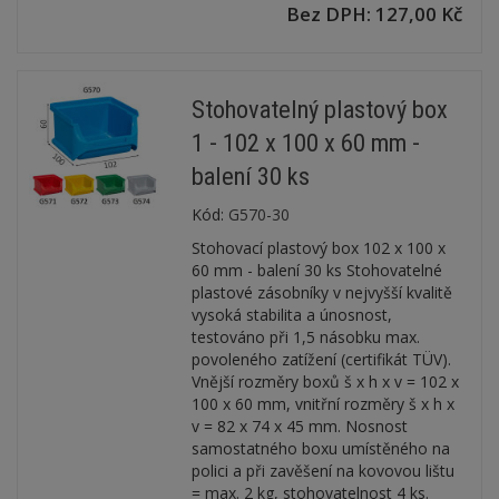
Bez DPH: 127,00 Kč
Stohovatelný plastový box
1 - 102 x 100 x 60 mm -
balení 30 ks
Kód:
G570-30
Stohovací plastový box 102 x 100 x
60 mm - balení 30 ks Stohovatelné
plastové zásobníky v nejvyšší kvalitě
vysoká stabilita a únosnost,
testováno při 1,5 násobku max.
povoleného zatížení (certifikát TÜV).
Vnější rozměry boxů š x h x v = 102 x
100 x 60 mm, vnitřní rozměry š x h x
v = 82 x 74 x 45 mm. Nosnost
samostatného boxu umístěného na
polici a při zavěšení na kovovou lištu
= max. 2 kg, stohovatelnost 4 ks.