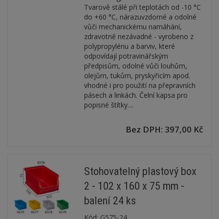
Tvarově stálé při teplotách od -10 °C
do +60 °C, nárazuvzdorné a odolné
vůči mechanickému namáhání,
zdravotně nezávadné - vyrobeno z
polypropylénu a barviv, které
odpovídají potravinářským
předpisům, odolné vůči louhům,
olejům, tukům, pryskyřicím apod.
vhodné i pro použití na přepravních
pásech a linkách. Čelní kapsa pro
popisné štítky....
Bez DPH: 397,00 Kč
Stohovatelný plastový box
2 - 102 x 160 x 75 mm -
balení 24 ks
Kód:
G575-24