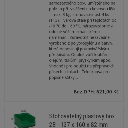
samostatného boxu umístěného na
polici a při zavěšení na kovovou lištu
= max. 3 kg, stohovatelnost 4 ks
(1+3). Tvarově stálé při teplotách od
-10 °C do +60 °C, nárazuvzdorné a
odolné vůči mechanickému
namáhání. Zdravotně nezávadné -
vyrobeno z polypropylénu a barviv,
které odpovídají potravinářským
předpisům. Odolné vůči louhům,
olejům, tukům, pryskyřicím apod.
Vhodné i pro použití na přepravních
pásech a linkách. Čelní kapsa pro
popisné štítky....
Bez DPH: 621,00 Kč
Stohovatelný plastový box
2B - 137 x 160 x 82 mm