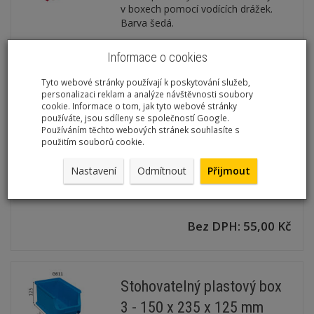
v boxech pomocí vodících drážek.
Barva šedá.
Bez DPH: 34,00 Kč
Informace o cookies
Tyto webové stránky používají k poskytování služeb,
personalizaci reklam a analýze návštěvnosti soubory
cookie. Informace o tom, jak tyto webové stránky
děliče pro boxy vel.4
používáte, jsou sdíleny se společností Google.
Používáním těchto webových stránek souhlasíte s
Kód:
G4
použitím souborů cookie.
Děliče pro boxy vel. 4 Pevné uchycení
Nastavení
Odmítnout
Přijmout
v boxech pomocí vodících drážek.
Barva šedá.
Bez DPH: 55,00 Kč
Stohovatelný plastový box
3 - 150 x 235 x 125 mm