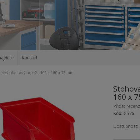
najdete
Kontakt
elný plastový box 2 - 102 x 160 x 75 mm
Stohova
160 x 
Přidat recenz
Kód: G576
Dostupnost: