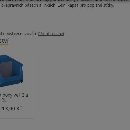
a přepravních pásech a linkách. Čelní kapsa pro popisné štítky.
d nebyl recenzován.
Přidat recenzi
ství
o boxy vel. 2 a
2L
:
13,00 Kč