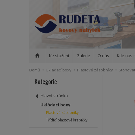
Ke stažení
Galerie
O nás
Kde nás 
Domů
Ukládací boxy
Plastové zásobníky
Stohovat
Kategorie
Hlavní stránka
Ukládací boxy
Plastové zásobníky
Třídící plastové krabičky