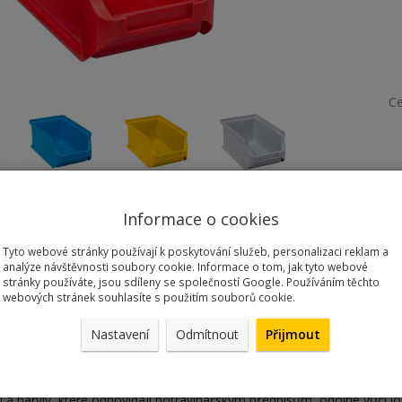
C
Informace o cookies
Tyto webové stránky používají k poskytování služeb, personalizaci reklam a
analýze návštěvnosti soubory cookie. Informace o tom, jak tyto webové
stránky používáte, jsou sdíleny se společností Google. Používáním těchto
webových stránek souhlasíte s použitím souborů cookie.
ý plastový box 102 x 160 x 75 mm
plastové zásobníky v nejvyšší kvalitě vysoká stabilita a únosnost, t
Nastavení
Odmítnout
Přijmout
ÜV). Vnější rozměry boxů š x h x v = 102 x 160 x 75 mm, vnitřní rozmě
boxu umístěného na polici a při zavěšení na kovovou lištu = max. 3 k
 -10 °C do +60 °C, nárazuvzdorné a odolné vůči mechanickému namáh
 a barviv, které odpovídají potravinářským předpisům, odolné vůči l