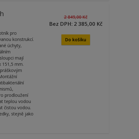
ch
2 849,00 Kč
Bez DPH: 2 385,00 Kč
otník pro
vanou konstrukcí.
Do košíku
ané úchyty,
álním
sloupci mají
 x 151,5 mm.
m práškovým
 Montážní
tibakteriální
anismů,
Pro prodloužení
at teplou vodou
t čistou vodou.
edky, stejně jako