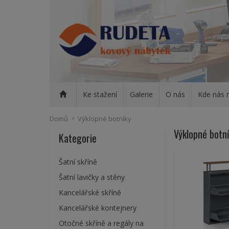
Ke stažení
Galerie
O nás
Kde nás 
Domů
Výklopné botníky
Výklopné botn
Kategorie
Šatní skříně
Šatní lavičky a stěny
Kancelářské skříně
Kancelářské kontejnery
Otočné skříně a regály na