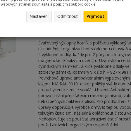
webových stránek souhlasíte s použitím souborů cookie.
Nastavení
Odmítnout
Přijmout
Výklopný botník, bílá - dub svě
Kód:
A2-4W
Svařovaný výklopný botník s poličkou výklopný b
uskladnění a organizaci bot s odolnou celosvařo
4 výklopné oddíly, každý pro 2 páry bot. Integrov
magnetické sklapky na dveřích. Uzamykání centr
cylindrickým zámkem, 2 klíče (výklopné oddíly ve 
společný zámek). Rozměry v x š x h = 827 x 981
Povrchová úprava antibakteriálním vypalovaný
lakem, bílá RAL 9010, dekor poličky světlý dub. 
pro uchycení ke zdi je součástí balení. Antibakter
úprava chrání před šířením mikroorganismů, zab
nebezpečných bakterií a plísní. Pro prodloužení ž
úpravy doporučuje výrobce omývat teplou vodo
tekutým čistidlem, následně opláchnout čistou v
Nedoporučuje se používat abrazivní čisticí prostř
použití aktivních organických rozpouštědel....