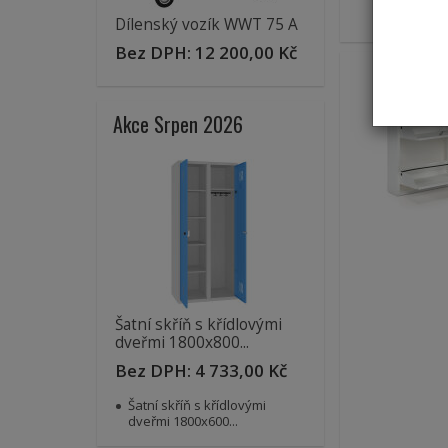
Dílenský vozík WWT 75 A
Bez DPH:
12 200,00 Kč
Akce Srpen 2026
Šatní skříň s křídlovými
dveřmi 1800x800...
Bez DPH:
4 733,00 Kč
Šatní skříň s křídlovými
dveřmi 1800x600...