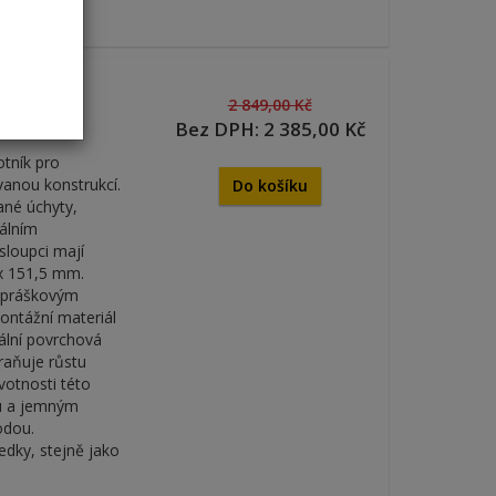
tlý
2 849,00 Kč
Bez DPH: 2 385,00 Kč
otník pro
vanou konstrukcí.
Do košíku
ané úchyty,
álním
sloupci mají
 x 151,5 mm.
m práškovým
Montážní materiál
iální povrchová
raňuje růstu
ivotnosti této
u a jemným
odou.
edky, stejně jako