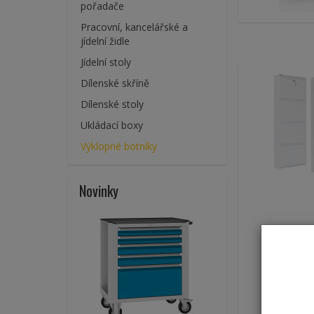
pořadače
Pracovní, kancelářské a
jídelní židle
Jídelní stoly
Dílenské skříně
Dílenské stoly
Ukládací boxy
Výklopné botníky
Novinky