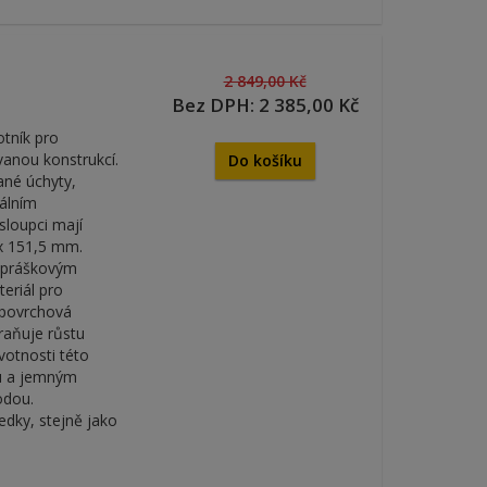
2 849,00 Kč
Bez DPH: 2 385,00 Kč
otník pro
vanou konstrukcí.
Do košíku
ané úchyty,
álním
sloupci mají
 x 151,5 mm.
m práškovým
eriál pro
í povrchová
raňuje růstu
ivotnosti této
u a jemným
odou.
edky, stejně jako