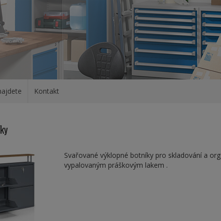
najdete
Kontakt
íky
Svařované výklopné botníky pro skladování a org
vypalovaným práškovým lakem .