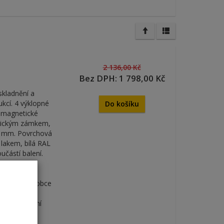
2 136,00 Kč
Bez DPH: 1 798,00 Kč
skladnění a
kcí. 4 výklopné
Do košíku
, magnetické
drickým zámkem,
,5 mm. Povrchová
lakem, bílá RAL
učástí balení.
ením
akterií a
poručuje výrobce
m, následně
vat abrazivní
rganických