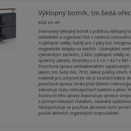
Výklopný botník, tm.šedá-oře
Kód:
A2-4H
Svařovaný výklopný botník s poličkou výklopný b
uskladnění a organizaci bot s odolnou celosvařo
4 výklopné oddíly, každý pro 2 páry bot. Integrov
magnetické sklapky na dveřích. Uzamykání centr
cylindrickým zámkem, 2 klíče (výklopné oddíly ve 
společný zámek). Rozměry v x š x h = 827 x 981
Povrchová úprava antibakteriálním vypalovaný
lakem, tm. šedá RAL 7010, dekor poličky ořech.
materiál pro uchycení ke zdi je součástí balení. An
povrchová úprava chrání před šířením mikroorg
zabraňuje růstu nebezpečných bakterií a plísní. 
životnosti této úpravy doporučuje výrobce omýv
a jemným tekutým čistidlem, následně opláchnou
Nedoporučuje se používat abrazivní čisticí prostř
použití aktivních organických rozpouštědel....