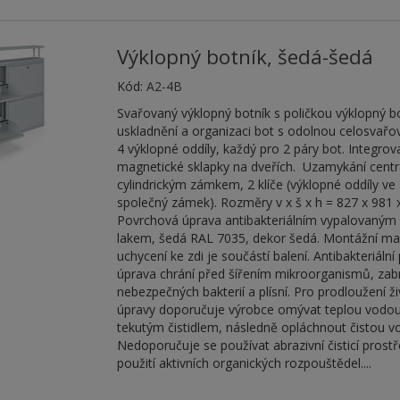
Výklopný botník, šedá-šedá
Kód:
A2-4B
Svařovaný výklopný botník s poličkou výklopný b
uskladnění a organizaci bot s odolnou celosvařo
4 výklopné oddíly, každý pro 2 páry bot. Integrov
magnetické sklapky na dveřích. Uzamykání centr
cylindrickým zámkem, 2 klíče (výklopné oddíly ve 
společný zámek). Rozměry v x š x h = 827 x 981
Povrchová úprava antibakteriálním vypalovaný
lakem, šedá RAL 7035, dekor šedá. Montážní mat
uchycení ke zdi je součástí balení. Antibakteriáln
úprava chrání před šířením mikroorganismů, zab
nebezpečných bakterií a plísní. Pro prodloužení ž
úpravy doporučuje výrobce omývat teplou vodo
tekutým čistidlem, následně opláchnout čistou v
Nedoporučuje se používat abrazivní čisticí prostř
použití aktivních organických rozpouštědel....