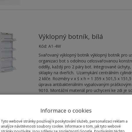
Výklopný botník, bílá
Kód:
A1-4W
Svařovaný výklopný botník výklopný botník pro u
organizaci bot s odolnou celosvařovanou konstru
oddíly, každý pro 2 páry bot. Integrované úchyty
sklapky na dveřích. Uzamykání centrálním cylin
2 klíče. Rozměry v x š x h = 1 359 x 501,5 x 151
úprava antibakteriálním vypalovaným práškovým 
9010. Montážní materiál pro uchycení ke zdi je so
Antibakteriální povrchová úprava chrání před šíř
mikroorganismů, zabraňuje růstu nebezpečných b
plísní. Pro prodloužení životnosti této úpravy do
Informace o cookies
omývat teplou vodou a jemným tekutým čistidle
opláchnout čistou vodou. Nedoporučuje se použí
Tyto webové stránky používají k poskytování služeb, personalizaci reklam a
čisticí prostředky, stejně jako použití aktivních o
analýze návštěvnosti soubory cookie. Informace o tom, jak tyto webové
rozpouštědel....
stránky používáte, jsou sdíleny se společností Google. Používáním těchto