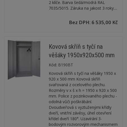
2 klíče. Barva šedá/modrá RAL
7035/5015. Záruka na jakost 3 roky....
Bez DPH: 6 535,00 Kč
Kovová skříň s tyčí na
věšáky 1950x920x500 mm
Kód:
B190BT
Kovová skříň s tyčí na věšáky 1950 x
920 x 500 mm Kovová skříň
svařovaná z ocelového plechu.
Rozměry v x š x h = 1950 x 920 x 500
mm. Police z pozinkovaného plechu -
odolná vůči poškrábání.
Dvoudveřová s vyztuženými křídly
dveří, vnitřní závěsy, úhel otevření
křídel dveří 180°. Uzavírání 3-
bodovým rozvorovým mechanismem