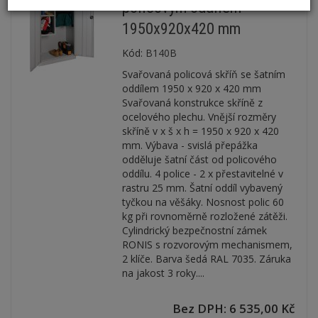
policovým oddílem
1950x920x420 mm
Kód:
B140B
Svařovaná policová skříň se šatním
oddílem 1950 x 920 x 420 mm
Svařovaná konstrukce skříně z
ocelového plechu. Vnější rozměry
skříně v x š x h = 1950 x 920 x 420
mm. Výbava - svislá přepážka
odděluje šatní část od policového
oddílu. 4 police - 2 x přestavitelné v
rastru 25 mm. Šatní oddíl vybavený
tyčkou na věšáky. Nosnost polic 60
kg při rovnoměrně rozložené zátěži.
Cylindrický bezpečnostní zámek
RONIS s rozvorovým mechanismem,
2 klíče. Barva šedá RAL 7035. Záruka
na jakost 3 roky....
Bez DPH: 6 535,00 Kč