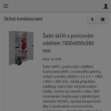
Skříně kombinované
Šatní skříň s policovým
oddílem 1800x800x380
mm
Kód:
A139B
Šatní skříň s policovým oddílem
Svařovaná skříň z ocelového plechu,
vnější rozměry skříně v x š x h = 1800
x 800 x 380 mm. Svislá přepážka
odděluje šatní část od policového
oddílu. Dveře lze otevřít v úhlu 180°.
Uzamykání značkovým cylindrickým
zámkem RONIS, vysoká bezpečnost
díky 2-bodovému rozvorovému