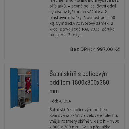
mechanismu - standardní výbava bez
příplatků. 4 pevné police, šatní oddíl
vybavený tyčkou na věšáky a 2
plastovými háčky. Nosnost polic 50
kg. Cylindrický rozvorový zámek, 2
klíče. Barva šedá RAL 7035. Záruka
na jakost 3 roky....
Bez DPH: 4 997,00 Kč
Šatní skříň s policovým
oddílem 1800x800x380
mm
Kód:
A139A
Šatní skříň s policovým oddílem
Svařovaná skříň z ocelového plechu,
vnější rozměry skříně v x š x h = 1800
x 800 x 380 mm. Svislá přepážka