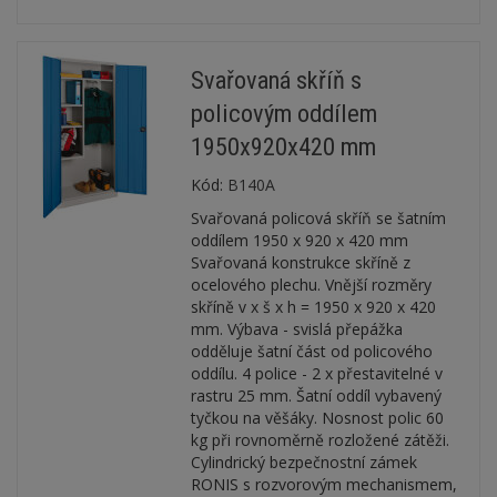
Svařovaná skříň s
policovým oddílem
1950x920x420 mm
Kód:
B140A
Svařovaná policová skříň se šatním
oddílem 1950 x 920 x 420 mm
Svařovaná konstrukce skříně z
ocelového plechu. Vnější rozměry
skříně v x š x h = 1950 x 920 x 420
mm. Výbava - svislá přepážka
odděluje šatní část od policového
oddílu. 4 police - 2 x přestavitelné v
rastru 25 mm. Šatní oddíl vybavený
tyčkou na věšáky. Nosnost polic 60
kg při rovnoměrně rozložené zátěži.
Cylindrický bezpečnostní zámek
RONIS s rozvorovým mechanismem,