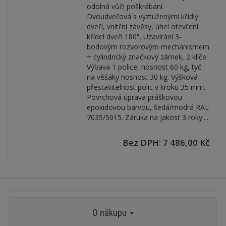
odolná vůči poškrábání.
Dvoudveřová s vyztuženými křídly
dveří, vnitřní závěsy, úhel otevření
křídel dveří 180°. Uzavírání 3-
bodovým rozvorovým mechanismem
+ cylindrický značkový zámek, 2 klíče.
Výbava 1 police, nosnost 60 kg, tyč
na věšáky nosnost 30 kg. Výšková
přestavitelnost polic v kroku 35 mm.
Povrchová úprava práškovou
epoxidovou barvou, šedá/modrá RAL
7035/5015. Záruka na jakost 3 roky....
Bez DPH: 7 486,00 Kč
O nákupu