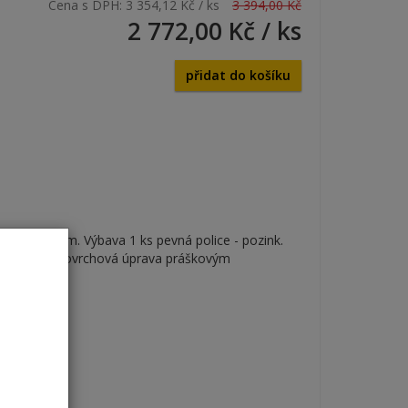
Cena s DPH:
3 354,12 Kč
/ ks
3 394,00 Kč
2 772,00 Kč
/ ks
přidat do košíku
461 x 600 mm. Výbava 1 ks pevná police - pozink.
ek, 2 klíče. Povrchová úprava práškovým