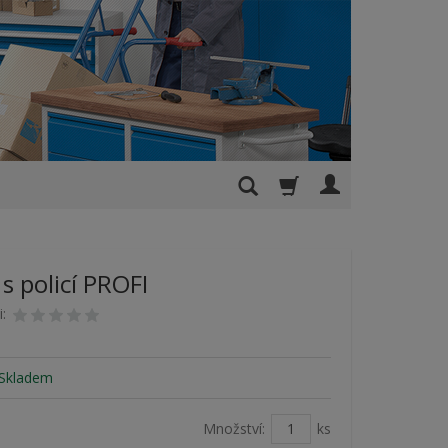
s policí PROFI
i:
Skladem
Množství:
ks