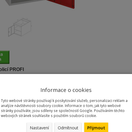
olicí PROFI
závěsná skříňka pod pracovní stůl, vnější rozměry v x š x h = 530 x 
evírání dvířek, lze zaměnit dle potřeby. Cylindrický bezpečnostní zám
Informace o cookies
lakem - barva šedá/červená RAL 7035/3000.
Tyto webové stránky používají k poskytování služeb, personalizaci reklam a
analýze návštěvnosti soubory cookie. Informace o tom, jak tyto webové
stránky používáte, jsou sdíleny se společností Google. Používáním těchto
webových stránek souhlasíte s použitím souborů cookie.
d nebyl recenzován.
Přidat recenzi
né produkty
Nastavení
Odmítnout
Přijmout