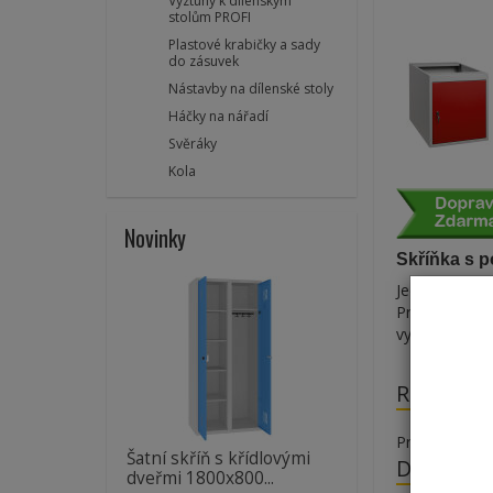
Výztuhy k dílenským
stolům PROFI
Plastové krabičky a sady
do zásuvek
Nástavby na dílenské stoly
Háčky na nářadí
Svěráky
Kola
Novinky
Skříňka s p
Jednodveřová 
Pravé/levé ot
vypalovaným 
Recenze
Produkt dosu
Šatní skříň s křídlovými
Doporuče
dveřmi 1800x800...