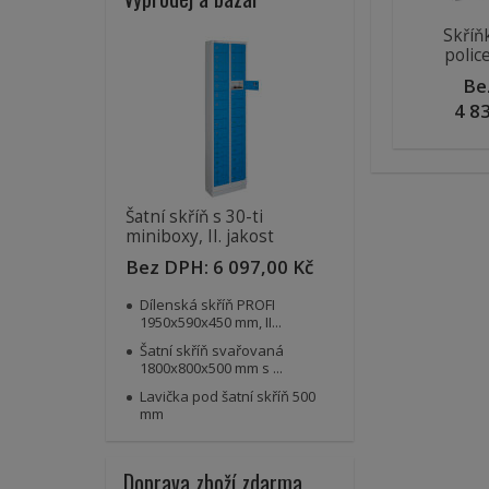
Skříň
polic
Be
4 8
Šatní skříň s 30-ti
miniboxy, II. jakost
Bez DPH:
6 097,00 Kč
Dílenská skříň PROFI
1950x590x450 mm, II...
Šatní skříň svařovaná
1800x800x500 mm s ...
Lavička pod šatní skříň 500
mm
Doprava zboží zdarma