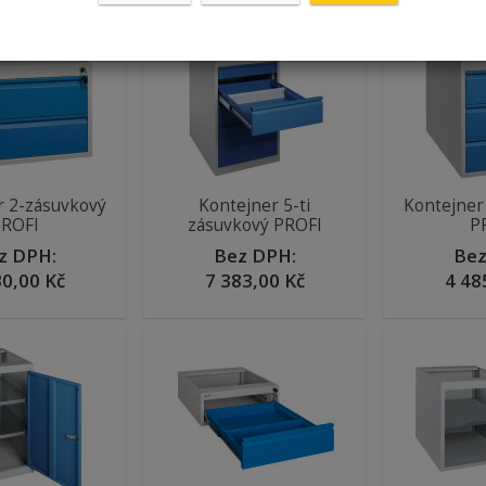
r 2-zásuvkový
Kontejner 5-ti
Kontejner
PROFI
zásuvkový PROFI
P
z DPH:
Bez DPH:
Bez
30,00 Kč
7 383,00 Kč
4 48