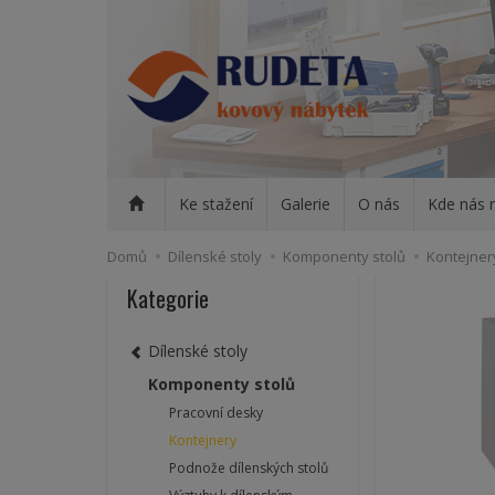
Ke stažení
Galerie
O nás
Kde nás 
Domů
Dílenské stoly
Komponenty stolů
Kontejner
Kategorie
Dílenské stoly
Komponenty stolů
Pracovní desky
Kontejnery
Podnože dílenských stolů