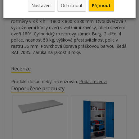
Nastavení
Odmítnout
Přijmout
Svařovaná policová skříň 1800 x 800 x 380 mm
Kovová skříň svařovaná z ocelového plechu. Vnější
rozměry v x š x h = 1800 x 800 x 380 mm. Dvoudveřová s
vyztuženými křídly dveří s vnitřními závěsy, úhel otevření
dveří 180°. Cylindrický rozvorový zámek Burg, 2 klíče. 4
police, nosnost 50 kg, výšková přestavitelnost polic v
rastru 35 mm. Povrchová úprava práškovou barvou, šedá
RAL 7035. Záruka na jakost 3 roky.
Recenze
Produkt dosud nebyl recenzován.
Přidat recenzi
Doporučené produkty