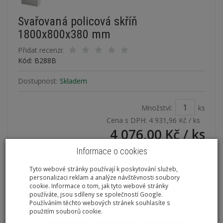
Svařovaná policová skříň
1800x800x380 mm
Přidat recenzi:
Kód: B288B
Dostupnost:
Skladem
Množství:
ks
Cena s DPH:
4 931,96 Kč
/ ks
4 076,00 Kč
/ ks
Informace o cookies
přidat do košíku
Tyto webové stránky používají k poskytování služeb,
personalizaci reklam a analýze návštěvnosti soubory
cookie. Informace o tom, jak tyto webové stránky
používáte, jsou sdíleny se společností Google.
Používáním těchto webových stránek souhlasíte s
použitím souborů cookie.