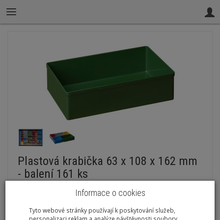
Plastová krabička 63 x 108 x 162 mm
- balení 161 ks
Přidat recenzi:
Informace o cookies
Kód: G559-161
Tyto webové stránky používají k poskytování služeb,
personalizaci reklam a analýze návštěvnosti soubory
Dostupnost:
Skladem