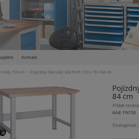
najdete
Kontakt
 stoly 150 cm
Pojízdný dílenský stůl Profi 150 x 70 x 84 cm
Pojízdný
84 cm
Přidat recenz
Kód: FN150
Dostupnost: