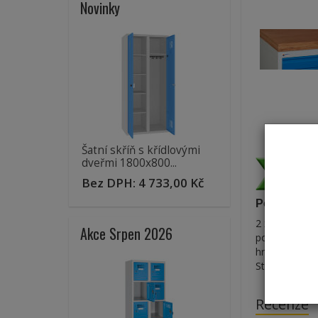
Novinky
Šatní skříň s křídlovými
dveřmi 1800x800...
Bez DPH:
4 733,00 Kč
Pojízdný dí
2 x pevné pod
Akce Srpen 2026
podnoží svaře
hrany jsou z
Stůl dodáván 
Recenze