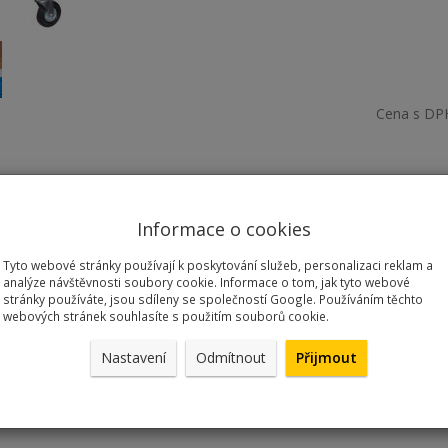
Cena s DP
Informace o cookies
Tyto webové stránky používají k poskytování služeb, personalizaci reklam a
analýze návštěvnosti soubory cookie. Informace o tom, jak tyto webové
lenský stůl 1500 x 700 x 840 mm
stránky používáte, jsou sdíleny se společností Google. Používáním těchto
noží, 2 x otočná pojízdná kolečka pr. 125 mm. Rozměry stolu d x š x
webových stránek souhlasíte s použitím souborů cookie.
né z ocelových profilů tl. 3,3 mm. Pracovní plocha z kvalitní bukové
aoblené (r = 3 mm). Kovové madlo. Povrchová úprava podnoží vypal
Nastavení
Odmítnout
Přijmout
v demontu, montážní materiál přiložen. Nosnost stolu 300 kg. Záruka 