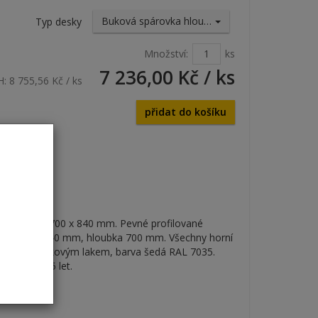
Buková spárovka hloubka 700 mm
Typ desky
Množství:
ks
7 236,00 Kč
/ ks
H:
8 755,56 Kč
/ ks
přidat do košíku
 v = 1500 x 700 x 840 mm. Pevné profilované
 spárovky tl. 40 mm, hloubka 700 mm. Všechny horní
ovaným práškovým lakem, barva šedá RAL 7035.
na jakost 5 let.