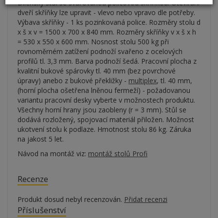
Dílenský stůl se svařovanou policovou skříňkou. Otevírání
dveří skříňky lze upravit - vlevo nebo vpravo dle potřeby.
Výbava skříňky - 1 ks pozinkovaná police. Rozměry stolu d
x š x v = 1500 x 700 x 840 mm. Rozměry skříňky v x š x h
= 530 x 550 x 600 mm. Nosnost stolu 500 kg při
rovnoměrném zatížení podnoží svařeno z ocelových
profilů tl. 3,3 mm. Barva podnoží šedá. Pracovní plocha z
kvalitní bukové spárovky tl. 40 mm (bez povrchové
úpravy) anebo z bukové překližky -
multiplex
, tl. 40 mm,
(horní plocha ošetřena lněnou fermeží) - požadovanou
variantu pracovní desky vyberte v možnostech produktu.
Všechny horní hrany jsou zaobleny (r = 3 mm). Stůl se
dodává rozložený, spojovací materiál přiložen. Možnost
ukotvení stolu k podlaze. Hmotnost stolu 86 kg. Záruka
na jakost 5 let.
Návod na montáž viz:
montáž stolů Profi
Recenze
Produkt dosud nebyl recenzován.
Přidat recenzi
Příslušenství