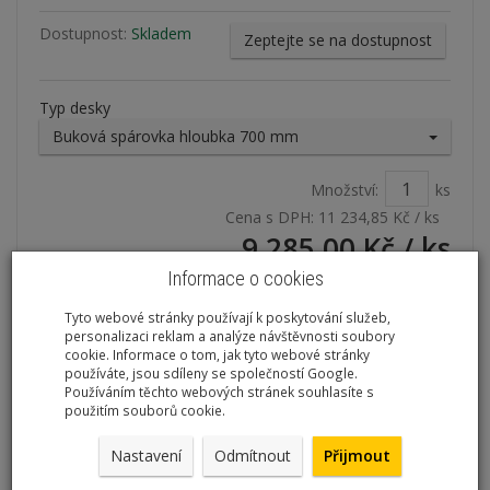
Dostupnost:
Skladem
Zeptejte se na dostupnost
Typ desky
Buková spárovka hloubka 700 mm
Množství:
ks
Cena s DPH:
11 234,85 Kč
/ ks
9 285,00 Kč
/ ks
Informace o cookies
přidat do košíku
Tyto webové stránky používají k poskytování služeb,
personalizaci reklam a analýze návštěvnosti soubory
cookie. Informace o tom, jak tyto webové stránky
používáte, jsou sdíleny se společností Google.
Používáním těchto webových stránek souhlasíte s
použitím souborů cookie.
Nastavení
Odmítnout
Přijmout
Dílenský stůl 1500 x 700 x 840 mm