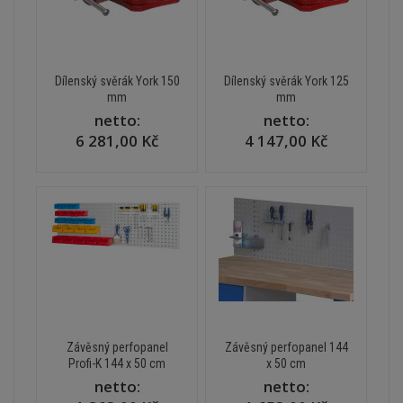
Dílenský svěrák York 150
Dílenský svěrák York 125
mm
mm
netto:
netto:
6 281,00 Kč
4 147,00 Kč
Závěsný perfopanel
Závěsný perfopanel 144
Profi-K 144 x 50 cm
x 50 cm
netto:
netto: