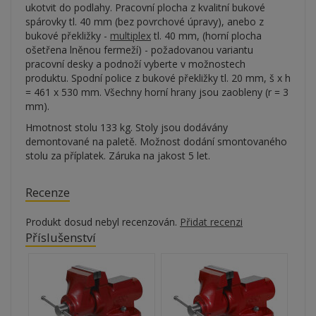
ukotvit do podlahy. Pracovní plocha z kvalitní bukové
spárovky tl. 40 mm (bez povrchové úpravy), anebo z
bukové překližky -
multiplex
tl. 40 mm, (horní plocha
ošetřena lněnou fermeží) - požadovanou variantu
pracovní desky a podnoží vyberte v možnostech
produktu. Spodní police z bukové překližky tl. 20 mm, š x h
= 461 x 530 mm. Všechny horní hrany jsou zaobleny (r = 3
mm).
Hmotnost stolu 133 kg. Stoly jsou dodávány
demontované na paletě. Možnost dodání smontovaného
stolu za příplatek. Záruka na jakost 5 let.
Recenze
Produkt dosud nebyl recenzován.
Přidat recenzi
Příslušenství