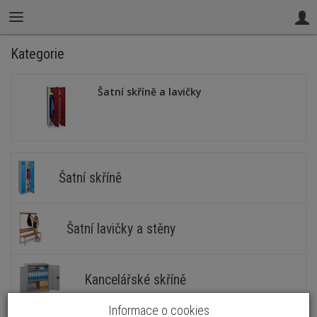
Kategorie
Šatní skříně a lavičky
Šatní skříně
Šatní lavičky a stěny
Kancelářské skříně
Informace o cookies