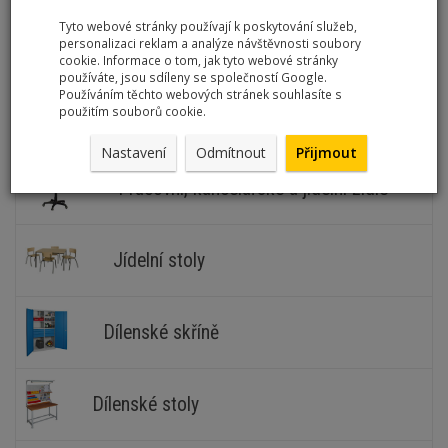
Kancelářské kontejnery
Tyto webové stránky používají k poskytování služeb,
personalizaci reklam a analýze návštěvnosti soubory
cookie. Informace o tom, jak tyto webové stránky
používáte, jsou sdíleny se společností Google.
Otočné skříně a regály na
Používáním těchto webových stránek souhlasíte s
použitím souborů cookie.
pořadače
Nastavení
Odmítnout
Přijmout
Pracovní, kancelářské a jídelní židle
Jídelní stoly
Dílenské skříně
Dílenské stoly