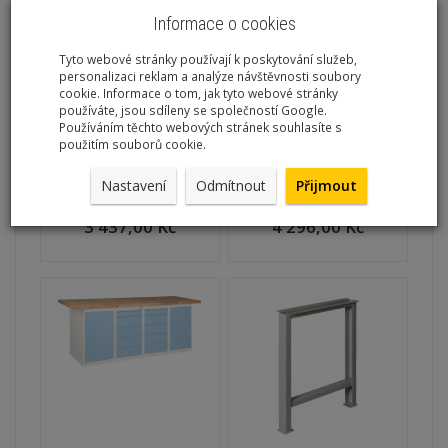
Informace o cookies
Tyto webové stránky používají k poskytování služeb,
personalizaci reklam a analýze návštěvnosti soubory
cookie. Informace o tom, jak tyto webové stránky
používáte, jsou sdíleny se společností Google.
Používáním těchto webových stránek souhlasíte s
použitím souborů cookie.
Buková spárovka
Buková překližka
150x80x4 cm
(multiplex) 200x70x4 cm
Nastavení
Odmítnout
Přijmout
Bez DPH:
Bez DPH:
3 437,00 Kč
4 296,00 Kč