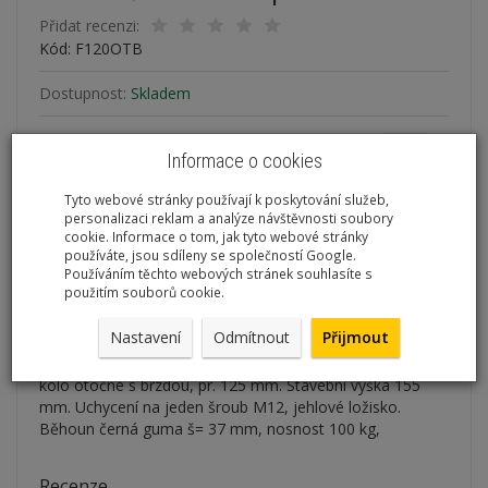
Přidat recenzi:
Kód: F120OTB
Dostupnost:
Skladem
Množství:
ks
Informace o cookies
288,00 Kč
/ ks
Cena s DPH:
348,48 Kč
/ ks
Tyto webové stránky používají k poskytování služeb,
personalizaci reklam a analýze návštěvnosti soubory
cookie. Informace o tom, jak tyto webové stránky
přidat do košíku
používáte, jsou sdíleny se společností Google.
Používáním těchto webových stránek souhlasíte s
použitím souborů cookie.
Nastavení
Odmítnout
Přijmout
Kolo otočné s brzdou, pr. 125 mm
kolo otočné s brzdou, pr. 125 mm. Stavební výška 155
mm. Uchycení na jeden šroub M12, jehlové ložisko.
Běhoun černá guma š= 37 mm, nosnost 100 kg,
Recenze