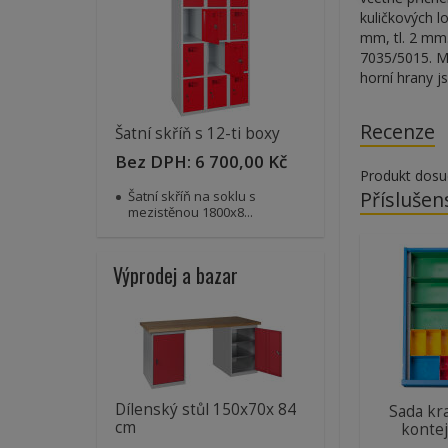
kuličkových l
mm, tl. 2 mm
7035/5015. Mo
horní hrany j
Recenze
Šatní skříň s 12-ti boxy
Bez DPH:
6 700,00 Kč
Produkt dosu
Příslušen
Šatní skříň na soklu s
mezistěnou 1800x8...
Výprodej a bazar
Dílenský stůl 150x70x 84
Sada kr
cm
kontej