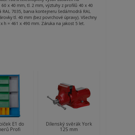
 60 x 40 mm, tl. 2 mm, výztuhy z profilů 40 x 40
dá RAL 7035, barva kontejneru šedá/modrá RAL
párovky tl. 40 mm (bez povrchové úpravy). Všechny
 x h = 461 x 490 mm. Záruka na jakost 5 let.
biček E1 do
Dílenský svěrák York
nerů Profi
125 mm