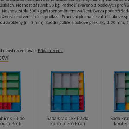
ožiskách. Nosnost zásuvek 50 kg. Podnoží svařeno z ocelových profilů
. Nosnost stolu 500 kg při rovnoměrném zatížení. Barva podnoží še
žnost ukotvení stolu k podlaze. Pracovní plocha z kvalitní bukové s
sou zaobleny (r = 3 mm). Spodní police z bukové překližky tl. 20 mm, š
d nebyl recenzován.
Přidat recenzi
ství
abiček E3 do
Sada krabiček E2 do
Sada kra
nerů Profi
kontejnerů Profi
kontej