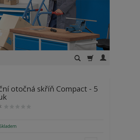
ční otočná skříň Compact - 5
uk
i:
Skladem