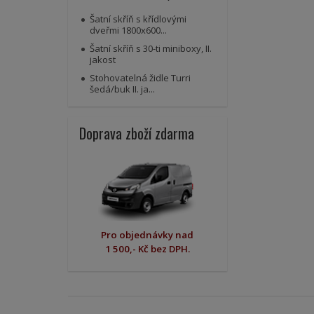
Šatní skříň s křídlovými
dveřmi 1800x600...
Šatní skříň s 30-ti miniboxy, II.
jakost
Stohovatelná židle Turri
šedá/buk II. ja...
Doprava zboží zdarma
Pro objednávky nad
1 500,- Kč bez DPH.