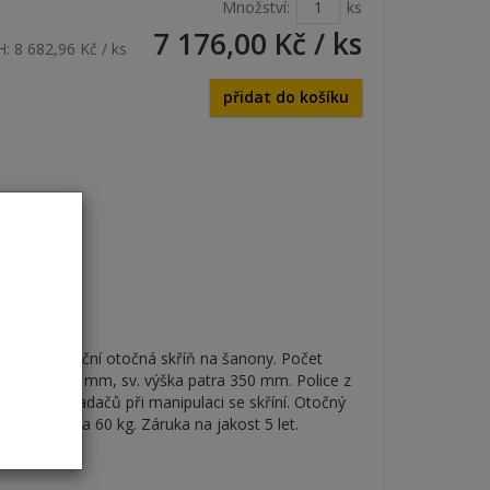
Množství:
ks
7 176,00 Kč
/ ks
H:
8 682,96 Kč
/ ks
přidat do košíku
áří. Archivační otočná skříň na šanony. Počet
0 x 810 x 810 mm,
sv. výška patra 350 mm. P
olice z
adnutí pořadačů při manipulaci se skříní. Otočný
ednoho patra 60 kg. Záruka na jakost 5 let.