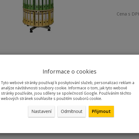
Cena s DP
Informace o cookies
Tyto webové stránky používají k poskytování služeb, personalizaci reklam a
analýze návštěvnosti soubory cookie. Informace o tom, jak tyto webové
otočná skříň na pořadače - 5 pater
stránky používáte, jsou sdíleny se společností Google. Používáním těchto
webových stránek souhlasíte s použitím souborů cookie.
 a barva - buk/stříbrná vhodná do naprosté většiny moderních kancel
ro = 24 ks, celková kapacita skříně 120 ks. Rozměry v x š x h = 198
Nastavení
Odmítnout
Přijmout
ru buk s plastovou probarvenou ABS hranou, zvýšená hrana brání vyp
konstrukce kovová. Výškově stavitelné plastové nožky. Max. zatížení j